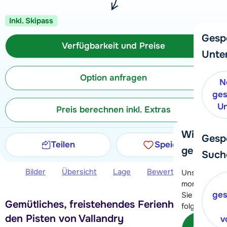
Inkl. Skipass
Gesp
Verfügbarkeit und Preise
Unte
Option anfragen
N
ges
Un
Preis berechnen inkl. Extras
Wir helfe
Gesp
Teilen
Speichern
gerne wei
Such
Bilder
Übersicht
Lage
Bewertungen
Ver
Unser Kunde
momentan le
ges
Sie können 
Gemütliches, freistehendes Ferienhaus bei
folgenden O
den Pisten von Vallandry
v
Kon