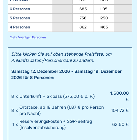
7 Personen
635
1003
6 Personen
685
1105
5 Personen
756
1250
4 Personen
862
1465
Mehr/weniger Personen
Bitte klicken Sie auf oben stehende Preisliste, um
Ankunftsdatum/Personenzahl zu ändern.
Samstag 12. Dezember 2026 - Samstag 19. Dezember
2026 für 8 Personen:
4.600,00
8
x
Unterkunft + Skipass (575,00 € p. P.)
€
Ortstaxe, ab 18 Jahren (1,87 € pro Person
8
x
104,72 €
pro Nacht)
Reservierungskosten + SGR-Beitrag
1
x
62,50 €
(Insolvenzabsicherung)