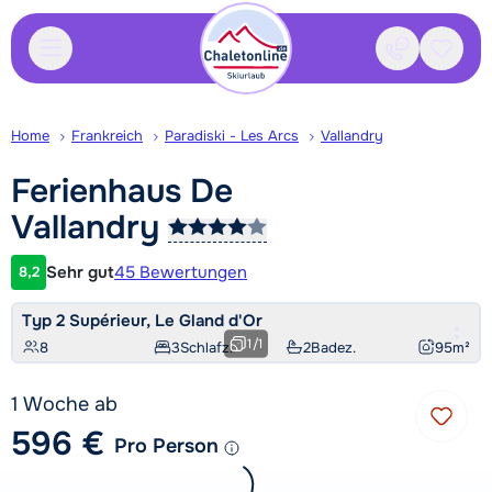
Kontakt
Gespei
Home
Frankreich
Paradiski - Les Arcs
Vallandry
Ferienhaus De
Vallandry
Sehr gut
45 Bewertungen
8,2
Kundenbewertung
Typ 2 Supérieur, Le Gland d'Or
1
/
1
8
3
Schlafz.
2
Badez.
95
m²
1 Woche ab
596 €
Pro Person