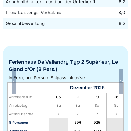
Annehmlichkeiten in und bei der Unterkunft
8,2
Preis-Leistungs-Verhältnis
8,0
Gesamtbewertung
8,2
Ferienhaus De Vallandry Typ 2 Supérieur, Le
Alle Unterkünfte in diesem Gebiet anzeigen
Gland d'Or (8 Pers.)
Diese Karte zeigt eine Indikation der Lage unserer Unterkünfte. Die genaue
in Euro, pro Person, Skipass inklusive
Lage kann jedoch abweichen.
Dezember 2026
Anreisedatum
05
12
19
26
Anreisetag
Sa
Sa
Sa
Sa
Anzahl Nächte
7
7
7
7
8 Personen
596
925