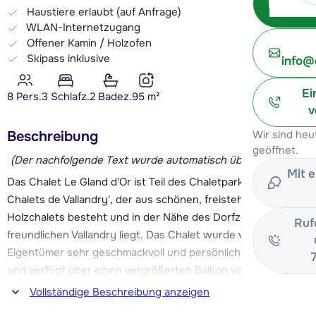
Haustiere erlaubt (auf Anfrage)
WLAN-Internetzugang
Offener Kamin / Holzofen
Skipass inklusive
info@
Ei
8 Pers.
3
Schlafz.
2 Badez.
95
m²
v
Beschreibung
Wir sind he
geöffnet.
(Der nachfolgende Text wurde automatisch übersetzt)
Mit 
Das Chalet Le Gland d'Or ist Teil des Chaletparks 'Les
Chalets de Vallandry', der aus schönen, freistehenden
Holzchalets besteht und in der Nähe des Dorfzentrums des
Ruf
freundlichen Vallandry liegt. Das Chalet wurde vom
Eigentümer sehr geschmackvoll und persönlich eingerichtet
und verfügt über einen vergrößerten Balkon von ca. 20 m².
Wohnzimmer und Küche des Chalets wurden 2021 renoviert.
Vollständige Beschreibung anzeigen
Die Skipisten und Skilifte sind ca. 250 m von diesem Chalet