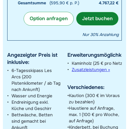
Gesamtsumme
(595,90 € p. P.)
4.767,22 €
Option anfragen
Jetzt buchen
Nur 30% Anzahlung
Angezeigter Preis ist
Erweiterungsmöglichkeit
inklusive:
Kaminholz (25 € pro Netz)
Zusatzleistungen »
6-Tagesskipass Les
Arcs (200
Pistenkilometer / ab Tag
Verschiedenes:
nach Ankunft)
Kaution (300 € im Voraus
Wasser und Energie
zu bezahlen)
Endreinigung exkl.
Haustiere auf Anfrage,
Küche und Geschirr
max. 1 (100 € pro Woche,
Bettwäsche, Betten
auf Anfrage)
sind gemacht bei
Kinderbett, bei Buchung
Ankunft