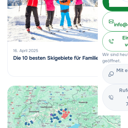
info@
Ei
v
16. April 2025
Wir sind he
Die 10 besten Skigebiete für Familien
geöffnet.
Mit 
Ruf