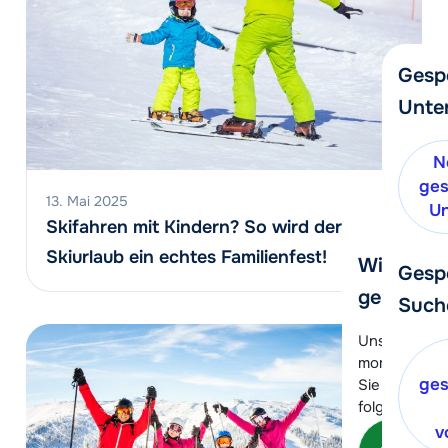
Gesp
Unte
N
ges
13. Mai 2025
Un
Skifahren mit Kindern? So wird der
Skiurlaub ein echtes Familienfest!
Wir helfe
Gesp
gerne wei
Such
Unser Kunde
momentan le
ges
Sie können 
folgenden O
v
Kon